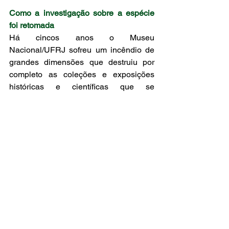
Como a investigação sobre a espécie 
foi retomada 
Há cincos anos o Museu 
Nacional/UFRJ sofreu um incêndio de 
grandes dimensões que destruiu por 
completo as coleções e exposições 
históricas e científicas que se 
encontravam no palácio do antigo paço 
imperial de São Cristóvão na Quinta da 
Boavista. Por se encontrarem noutro 
edifício, as coleções científicas de 
animais vertebrados escaparam à 
tragédia. Os espécimes coletados por 
Branner são os únicos testemunhos da 
presença desta espécie no arquipélago 
de Fernando de Noronha, que nunca 
mais foi vista ou coletada nas ilhas 
desde então.