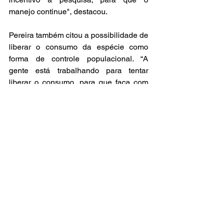
manejo continue", destacou.
Pereira também citou a possibilidade de 
liberar o consumo da espécie como 
forma de controle populacional. “A 
gente está trabalhando para tentar 
liberar o consumo, para que faça com 
uma pressão maior de diminuir a 
população dos bichos”, relatou.
"O Núcleo de Gestão Integrada (NGI) 
do ICMBio-Noronha também acredita 
na estratégia de viabilizar o consumo 
do peixe-leão", afirma Lilian Hangae, 
chefe do NGI - Noronha. Por enquanto o 
órgão incentiva as operadoras de 
mergulho a continuarem o manejo. 
“Sem predadores naturais, o peixe-leão 