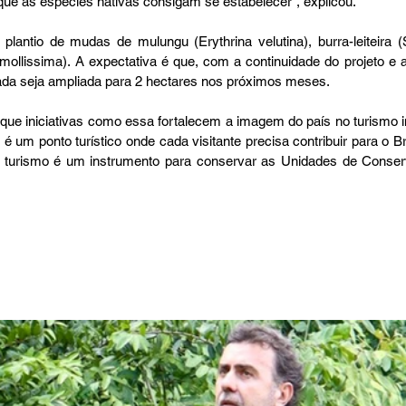
 que as espécies nativas consigam se estabelecer”, explicou.
 plantio de mudas de mulungu (Erythrina velutina), burra-leiteira 
mollissima). A expectativa é que, com a continuidade do projeto e a
rada seja ampliada para 2 hectares nos próximos meses.
ue iniciativas como essa fortalecem a imagem do país no turismo int
 é um ponto turístico onde cada visitante precisa contribuir para o B
O turismo é um instrumento para conservar as Unidades de Conserv
.