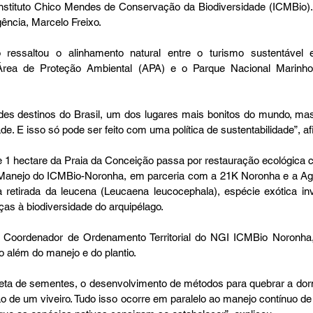
nstituto Chico Mendes de Conservação da Biodiversidade (ICMBio). E
ência, Marcelo Freixo.
xo ressaltou o alinhamento natural entre o turismo sustentável
rea de Proteção Ambiental (APA) e o Parque Nacional Marin
es destinos do Brasil, um dos lugares mais bonitos do mundo, mas
de. E isso só pode ser feito com uma política de sustentabilidade”, a
1 hectare da Praia da Conceição passa por restauração ecológica c
Manejo do ICMBio-Noronha, em parceria com a 21K Noronha e a Ag
retirada da leucena (Leucaena leucocephala), espécie exótica inv
as à biodiversidade do arquipélago.
 Coordenador de Ordenamento Territorial do NGI ICMBio Noronha,
o além do manejo e do plantio.
leta de sementes, o desenvolvimento de métodos para quebrar a dor
o de um viveiro. Tudo isso ocorre em paralelo ao manejo contínuo de