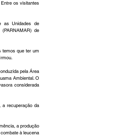
ntre os visitantes 
 e as Unidades de 
ho (PARNAMAR) de 
 temos que ter um 
firmou.
onduzida pela Área 
uama Ambiental. O 
asora considerada 
 a recuperação da 
mência, a produção 
 combate à leucena 