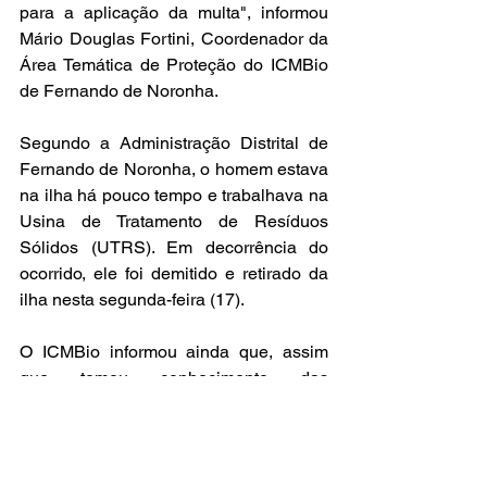
para a aplicação da multa", informou 
Mário Douglas Fortini, Coordenador da 
Área Temática de Proteção do ICMBio 
de Fernando de Noronha.
Segundo a Administração Distrital de 
Fernando de Noronha, o homem estava 
na ilha há pouco tempo e trabalhava na 
Usina de Tratamento de Resíduos 
Sólidos (UTRS). Em decorrência do 
ocorrido, ele foi demitido e retirado da 
ilha nesta segunda-feira (17).
O ICMBio informou ainda que, assim 
que tomou conhecimento das 
pichações, acionou a equipe de 
infraestrutura para que fossem 
realizados os reparos necessários nos 
locais afetados.