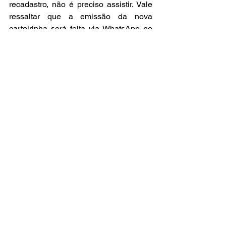
recadastro, não é preciso assistir. Vale 
ressaltar que a emissão da nova 
carteirinha será feita via WhatsApp no 
mesmo dia.
Não perca a oportunidade de 
regularizar sua situação e garantir seu 
direito de pesca. Para mais 
informações, entre em contato com os 
canais de comunicação do ICMBio de 
Fernando de Noronha.
Por 
Claudia Bueno - voluntária comunicação ICMBio 
Noronha