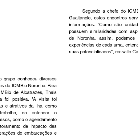
	Segundo a chefe do ICMBio Noronha, Carla 
Guaitanele, estes encontros serv
informações. “Como são unidade
possuem similaridades com aspe
de Noronha, assim, podemos 
experiências de cada uma, entend
suas potencialidades”, ressalta Car
ões do ICMBio Noronha. Para 
CMBio de Alcatrazes, Thais 
foi positiva. "A visita foi 
s e atrativos da ilha, como 
trabalho, de entender o 
essos, como o agendamento 
toramento de impacto das 
perações de embarcações e 