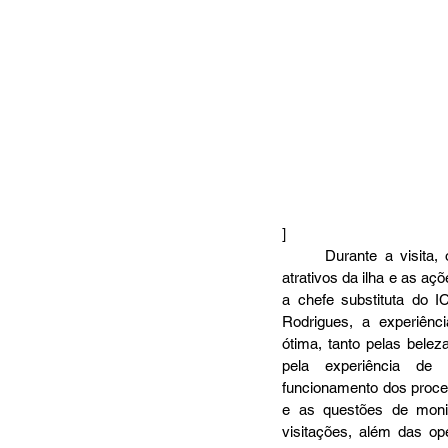
]
	Durante a visita, o grupo conheceu diversos 
atrativos da ilha e as aç
a chefe substituta do I
Rodrigues, a experiência 
ótima, tanto pelas beleza
pela experiência de 
funcionamento dos proc
e as questões de moni
visitações, além das o