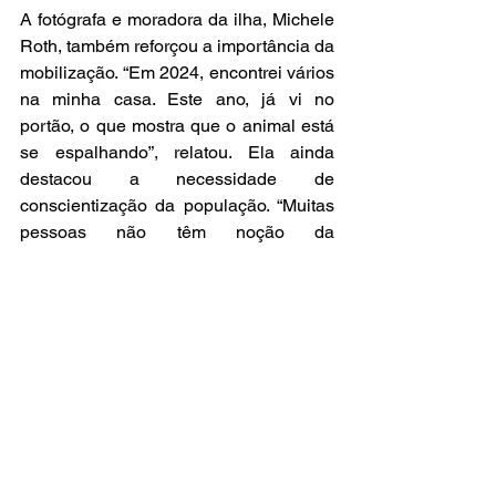
A fotógrafa e moradora da ilha, Michele 
Roth, também reforçou a importância da 
mobilização. “Em 2024, encontrei vários 
na minha casa. Este ano, já vi no 
portão, o que mostra que o animal está 
se espalhando”, relatou. Ela ainda 
destacou a necessidade de 
conscientização da população. “Muitas 
pessoas não têm noção da 
periculosidade, especialmente para 
crianças. Por isso, a informação e a 
participação dos moradores são 
fundamentais”, disse.
Manejo
Caso você identifique a presença do 
caramujo-africano em seu terreno ou 
em qualquer outra área da ilha, entre 