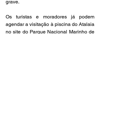
grave. 
Os turistas e moradores já podem 
agendar a visitação à piscina do Atalaia 
no site do Parque Nacional Marinho de 
Fernando de Noronha. É obrigatório o 
uso de colete salva-vidas durante o 
mergulho e é proibida a aplicação de 
protetor solar.  Para mais informações 
sobre o agendamento do atrativo, entre 
em contato com a concessionária 
Econoronha através do número: (81) 
9453-2674.
Por Caroline Oliveira - voluntária comunicação ICMBio 
Noronha