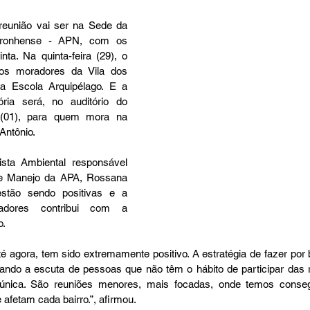
 reunião vai ser na Sede da 
oronhense - APN, com os 
ta. Na quinta-feira (29), o 
os moradores da Vila dos 
a Escola Arquipélago. E a 
ória será, no auditório do 
 (01), para quem mora na 
Antônio. 
ta Ambiental responsável 
de Manejo da APA, Rossana 
stão sendo positivas e a 
adores contribui com a 
. 
é agora, tem sido extremamente positivo. A estratégia de fazer por 
itando a escuta de pessoas que não têm o hábito de participar das 
única. São reuniões menores, mais focadas, onde temos consegui
 afetam cada bairro.”, afirmou.