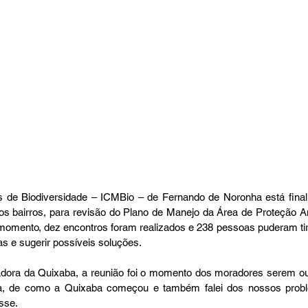
s de Biodiversidade – ICMBio – de Fernando de Noronha está final
nos bairros, para revisão do Plano de Manejo da Área de Proteção Amb
 momento, dez encontros foram realizados e 238 pessoas puderam tira
as e sugerir possíveis soluções. 
ora da Quixaba, a reunião foi o momento dos moradores serem ouv
ria, de como a Quixaba começou e também falei dos nossos probl
isse. 