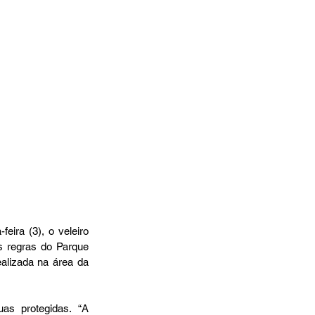
ira (3), o veleiro 
 regras do Parque 
alizada na área da 
s protegidas. “A 