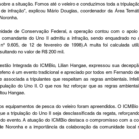
obre a situação. Fomos até o veleiro e conduzimos toda a tripulaçã
 de infração”, explicou Mário Douglas, coordenador da Área Temát
Noronha.
idade de Conservação Federal, a operação contou com o apoio da
comandante do Uno II admitiu a infração, sendo enquadrado no ar
nº 9.605, de 12 de fevereiro de 1998).A multa foi calculada util
esultando no valor de R$ 200 mil. 
stão Integrada do ICMBio, Lilian Hangae, expressou sua decepção
Refeno é um evento tradicional e apreciado por todos em Fernando de
e associada a tripulantes que respeitam as regras ambientais. Infeli
pulação do Uno II. O que nos fez reforçar que as regras ambientais
ltou Hangae.
os equipamentos de pesca do veleiro foram apreendidos. O ICMBio 
e a tripulação do Uno II seja desclassificada da regata, reforçand
 do evento. A atuação do ICMBio destaca o compromisso com a co
 Noronha e a importância da colaboração da comunidade local na