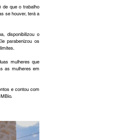
 de que o trabalho 
 se houver, terá a 
disponibilizou o 
le parabenizou os 
imites.
duas mulheres que 
as as mulheres em 
tos e contou com 
CMBio.