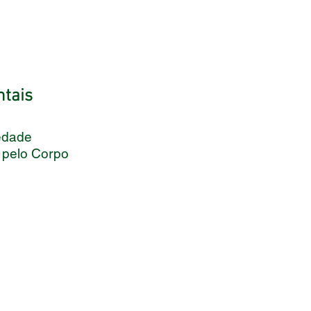
ntais
edade 
 pelo Corpo 