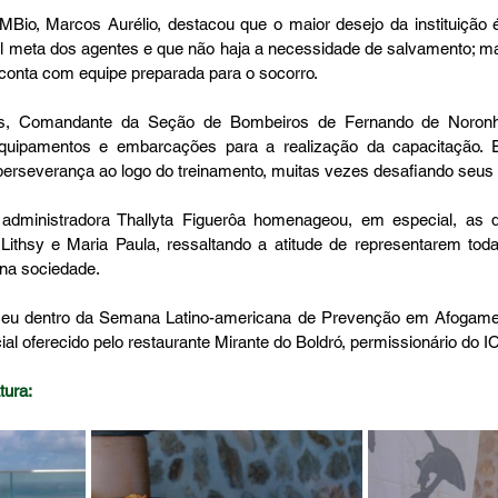
MBio, Marcos Aurélio, destacou que o maior desejo da instituição é
pal meta dos agentes e que não haja a necessidade de salvamento; mas
conta com equipe preparada para o socorro.
Comandante da Seção de Bombeiros de Fernando de Noronha, 
equipamentos e embarcações para a realização da capacitação. E
erseverança ao logo do treinamento, muitas vezes desafiando seus l
 administradora Thallyta Figuerôa homenageou, em especial, as 
thsy e Maria Paula, ressaltando a atitude de representarem tod
 na sociedade.
u dentro da Semana Latino-americana de Prevenção em Afogamen
l oferecido pelo restaurante Mirante do Boldró, permissionário do I
tura: