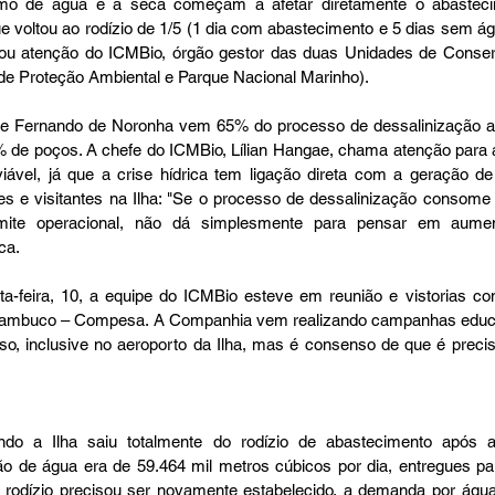
mo de água e a seca começam a afetar diretamente o abasteci
 voltou ao rodízio de 1/5 (1 dia com abastecimento e 5 dias sem ág
mou atenção do ICMBio, órgão gestor das duas Unidades de Conse
 de Proteção Ambiental e Parque Nacional Marinho).
ce Fernando de Noronha vem 65% do processo de dessalinização a
 de poços. A chefe do ICMBio, Lílian Hangae, chama atenção para 
ável, já que a crise hídrica tem ligação direta com a geração de e
s e visitantes na Ilha: "Se o processo de dessalinização consome
limite operacional, não dá simplesmente para pensar em aume
ca. 
ta-feira, 10, a equipe do ICMBio esteve em reunião e vistorias c
nambuco – Compesa. A Companhia vem realizando campanhas educat
so, inclusive no aeroporto da Ilha, mas é consenso de que é preci
do a Ilha saiu totalmente do rodízio de abastecimento após a
ão de água era de 59.464 mil metros cúbicos por dia, entregues par
 rodízio precisou ser novamente estabelecido, a demanda por água