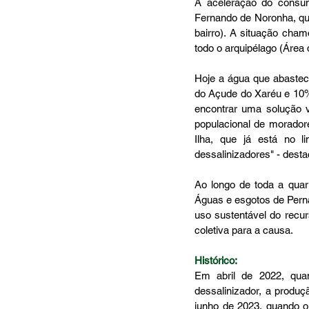
A aceleração do consu
Fernando de Noronha, que
bairro). A situação cha
todo o arquipélago (Área
Hoje a água que abaste
do Açude do Xaréu e 10%
encontrar uma solução vi
populacional de moradore
Ilha, que já está no 
dessalinizadores" - desta
Ao longo de toda a quar
Águas e esgotos de Per
uso sustentável do recur
coletiva para a causa. 
Histórico:
Em abril de 2022, quan
dessalinizador, a produç
junho de 2023, quando o