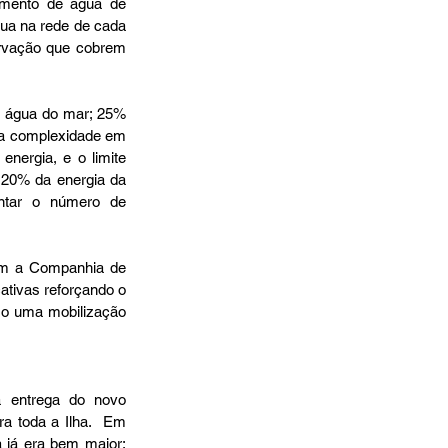
mento de água de 
ua na rede de cada 
rvação que cobrem 
 água do mar; 25% 
a complexidade em 
nergia, e o limite 
 20% da energia da 
ntar o número de 
om a Companhia de 
ivas reforçando o 
so uma mobilização 
 entrega do novo 
a toda a Ilha.  Em 
 já era bem maior: 