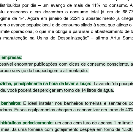
istribuídos por dia – um avanço de mais de 11% no consumo. Ape
iu crescendo e em dezembro o consumo total já era de 68.775
egime de 1/4. Agora em janeiro de 2024 o abastecimento já chega 
m o avanço populacional e do consumo aliado à seca que atinge o 
imite operacional; o que me obriga a paralisar o abastecimento de to
 manutenção na Usina de Dessalinização” – afirma Artur Santos,
 empresas:
ssível encontrar publicações com dicas de consumo consciente, al
ferece serviço de hospedagem e alimentação: 
inha, principalmente na hora de lavar a louça:
  Lavando “de pouqui
e, você poderá desperdiçar em torno de 14 litros de água.
banheiros:
 É ideal instalar nos banheiros torneiras e sanitários 
adores. Esses equipamentos chegam a economizar em torno de 40%
 hidráulicas periodicamente:
 um cano com furo de apenas 1 milímetr
r mês. Já uma torneira com gotejamento despeja em torno de 1.500 