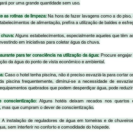
agará por uma grande quantidade sem uso.
 as rotinas de limpeza:
 Na hora de fazer lavagens como a do piso, 
abelecimentos de alimentação, prefira a utilização de baldes e esfre
 chuva:
 Alguns estabelecimentos, especialmente aqueles que têm a
nvestindo em iniciativas para coletar água da chuva.
taurante para ter consciência na utilização da água:
 Procure engajar 
zação da água do ponto de vista econômico e ambiental.
a:
 Caso o hotel tenha piscina, não é preciso esvaziá-la para cortar os
a piscina frequentemente, diminui-se a necessidade de esvaziam
equipamentos quebrados que podem desperdiçar água, pode reduzir
 conscientização:
 Alguns hotéis deixam recados nos quartos 
 mas que cumpram o dever de conscientização.
:
 A instalação de reguladores de água em torneiras e de chuveiro
a, sem interferir no conforto e comodidade do hóspede.