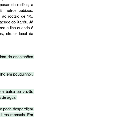
sar do rodízio, a 
 metros cúbicos, 
ao rodízio de 1/5. 
açude do Xaréu. Já 
da a ilha quando é 
 diretor local da 
ém de orientações 
nho em pouquinho”, 
com baixa ou vazão 
 de água.
o pode desperdiçar 
litros mensais. Em 