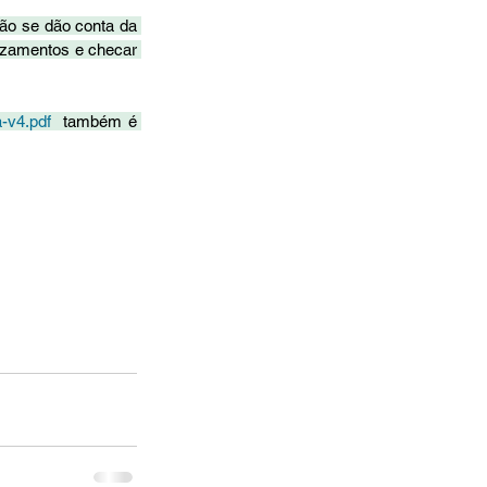
ão se dão conta da 
azamentos e checar 
-v4.pdf
  também é 