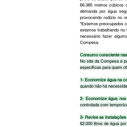
66.385 metros cúbicos d
demanda por água segu
provocando rodízio no r
“Estamos preocupados co
estamos trabalhando no l
necessário fazer alguma
Compesa. 
Consumo consciente nas
No site da Compesa é po
específicas para quem o
1- Economize água na coz
quando não há necessidad
2- Economize água nos 
controlada com temporiz
3- Revise as instalações
62.000 litros de água po