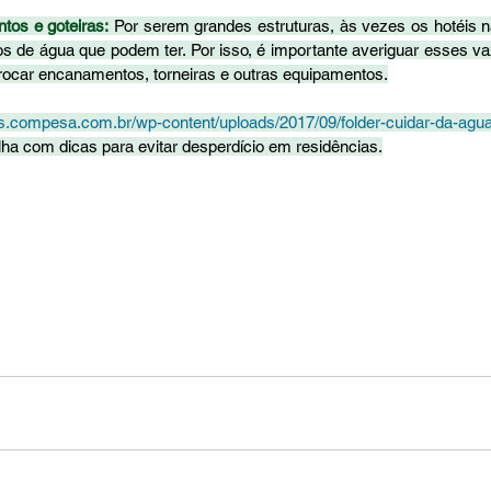
tos e goteiras:
 Por serem grandes estruturas, às vezes os hotéis n
 de água que podem ter. Por isso, é importante averiguar esses v
rocar encanamentos, torneiras e outras equipamentos.
os.compesa.com.br/wp-content/uploads/2017/09/folder-cuidar-da-agua
lha com dicas para evitar desperdício em residências.