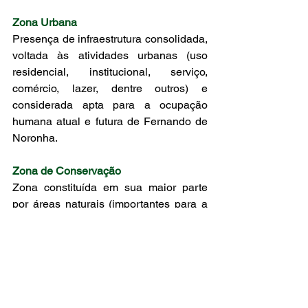
Zona Urbana
Presença de infraestrutura consolidada, 
voltada às atividades urbanas (uso 
residencial, institucional, serviço, 
comércio, lazer, dentre outros) e 
considerada apta para a ocupação 
humana atual e futura de Fernando de 
Noronha. 
Zona de Conservação 
Zona constituída em sua maior parte 
por áreas naturais (importantes para a 
conservação de ecossistemas, recarga 
dos aquíferos, proteção do sistema de 
drenagem e das bacias de acumulação 
hídrica), mas que apresenta algumas 
alterações humanas. Caracteriza-se 
como zona de transição entre as zonas 